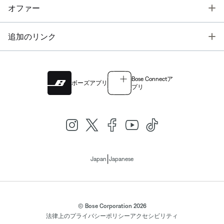
T
オファー
T
追加のリンク
Bose Connectア
ボーズアプリ
プリ
|
Japan
Japanese
© Bose Corporation 2026
法律上の
プライバシーポリシー
アクセシビリティ