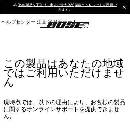
Skip
💰
Bose 製品を下取りに出すと最大 ¥30,000 のクレジットを獲得で
cl
きます。
to
Main
ヘルプセンター
注文
製品サポート
この製品はあなたの地域
ではご利用いただけませ
ん
現時点では、以下の理由により、お客様の製品
に関するオンラインサポートを提供できませ
ん。