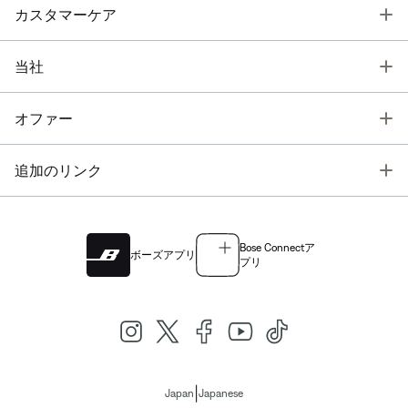
T
カスタマーケア
T
当社
T
オファー
T
追加のリンク
Bose Connectア
ボーズアプリ
プリ
|
Japan
Japanese