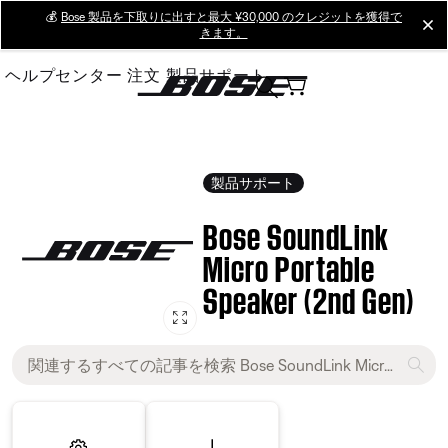
Skip
💰
Bose 製品を下取りに出すと最大 ¥30,000 のクレジットを獲得で
cl
きます。
to
Main
ヘルプセンター
注文
製品サポート
製品サポート
Bose SoundLink
Micro Portable
Speaker (2nd Gen)