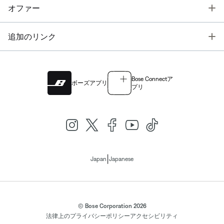
T
オファー
T
追加のリンク
Bose Connectア
ボーズアプリ
プリ
|
Japan
Japanese
© Bose Corporation 2026
法律上の
プライバシーポリシー
アクセシビリティ