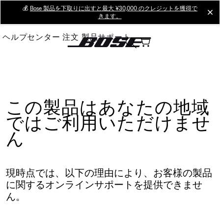
Skip
💰
Bose 製品を下取りに出すと最大 ¥30,000 のクレジットを獲得で
cl
きます。
to
Main
ヘルプセンター
注文
製品サポート
この製品はあなたの地域
ではご利用いただけませ
ん
現時点では、以下の理由により、お客様の製品
に関するオンラインサポートを提供できませ
ん。