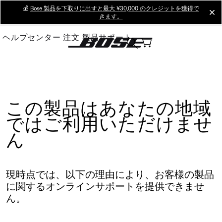
Skip
💰
Bose 製品を下取りに出すと最大 ¥30,000 のクレジットを獲得で
cl
きます。
to
Main
ヘルプセンター
注文
製品サポート
この製品はあなたの地域
ではご利用いただけませ
ん
現時点では、以下の理由により、お客様の製品
に関するオンラインサポートを提供できませ
ん。