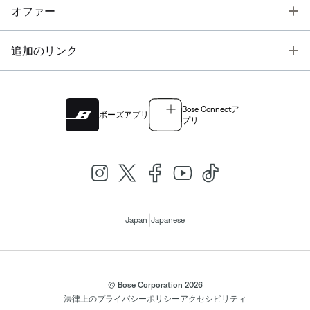
T
オファー
T
追加のリンク
Bose Connectア
ボーズアプリ
プリ
|
Japan
Japanese
© Bose Corporation 2026
法律上の
プライバシーポリシー
アクセシビリティ