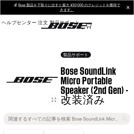
Skip
💰
Bose 製品を下取りに出すと最大 ¥30,000 のクレジットを獲得で
cl
きます。
to
Main
ヘルプセンター
注文
製品サポート
製品サポート
Bose SoundLink
Micro Portable
Speaker (2nd Gen) -
改装済み