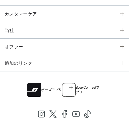
T
カスタマーケア
T
当社
T
オファー
T
追加のリンク
Bose Connectア
ボーズアプリ
プリ