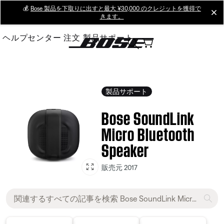
Skip
💰
Bose 製品を下取りに出すと最大 ¥30,000 のクレジットを獲得で
cl
きます。
to
Main
ヘルプセンター
注文
製品サポート
製品サポート
Bose SoundLink
Micro Bluetooth
Speaker
販売元 2017