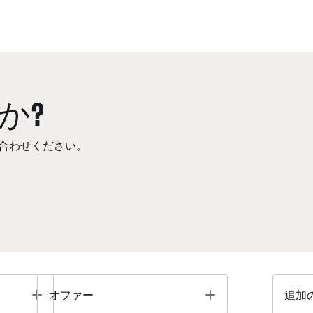
か?
合わせください。
Toggle
Toggle
オファー
追加