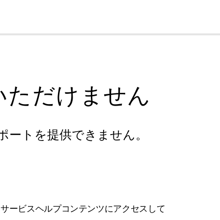
cl
いただけません
ポートを提供できません。
フサービスヘルプコンテンツにアクセスして