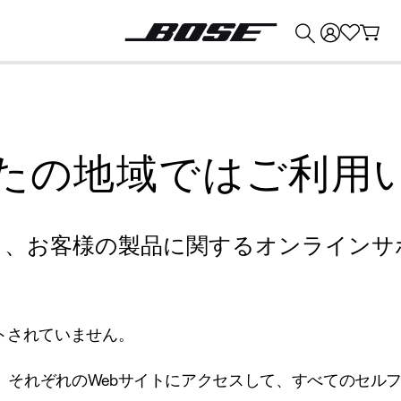
💰
Bose 製品を下取りに出すと最大 ¥30,000 のクレジットを獲得できます。
たの地域ではご利用
り、お客様の製品に関するオンラインサ
トされていません。
、それぞれのWebサイトにアクセスして、すべてのセル