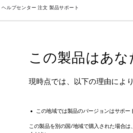
Skip
ヘルプセンター
注文
製品サポート
to
Main
この製品はあな
現時点では、以下の理由によ
この地域では製品のバージョンはサポー
この製品を別の国/地域で購入された場合は