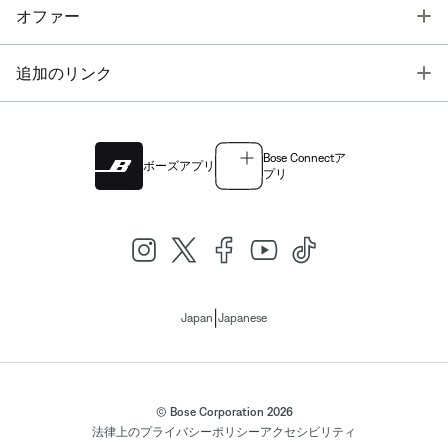
T
オファー
T
追加のリンク
Bose Connectア
ボーズアプリ
プリ
|
Japan
Japanese
© Bose Corporation 2026
法律上の
プライバシーポリシー
アクセシビリティ