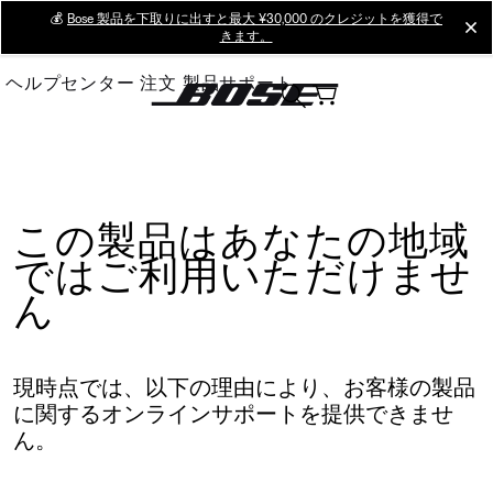
Skip
💰
Bose 製品を下取りに出すと最大 ¥30,000 のクレジットを獲得で
cl
きます。
to
Main
ヘルプセンター
注文
製品サポート
この製品はあなたの地域
ではご利用いただけませ
ん
現時点では、以下の理由により、お客様の製品
に関するオンラインサポートを提供できませ
ん。