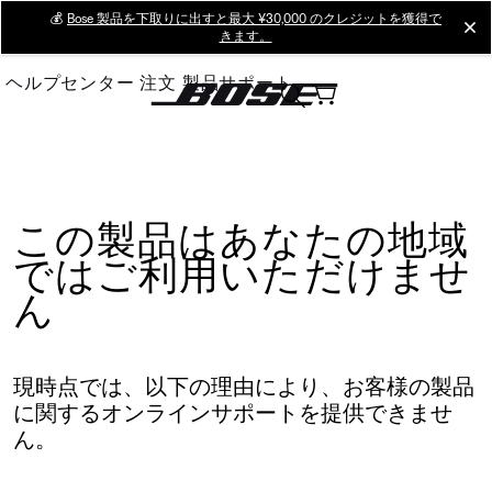
Skip
💰
Bose 製品を下取りに出すと最大 ¥30,000 のクレジットを獲得で
cl
きます。
to
Main
ヘルプセンター
注文
製品サポート
この製品はあなたの地域
ではご利用いただけませ
ん
現時点では、以下の理由により、お客様の製品
に関するオンラインサポートを提供できませ
ん。