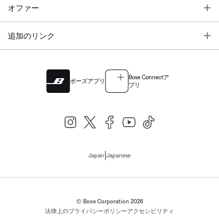
T
オファー
T
追加のリンク
Bose Connectア
ボーズアプリ
プリ
|
Japan
Japanese
© Bose Corporation 2026
法律上の
プライバシーポリシー
アクセシビリティ