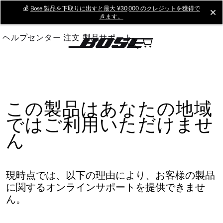
Skip
💰
Bose 製品を下取りに出すと最大 ¥30,000 のクレジットを獲得で
cl
きます。
to
Main
ヘルプセンター
注文
製品サポート
この製品はあなたの地域
ではご利用いただけませ
ん
現時点では、以下の理由により、お客様の製品
に関するオンラインサポートを提供できませ
ん。