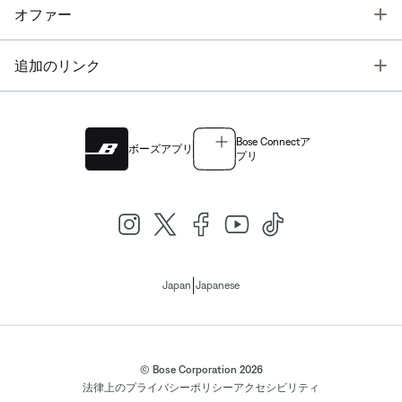
T
オファー
T
追加のリンク
Bose Connectア
ボーズアプリ
プリ
|
Japan
Japanese
© Bose Corporation 2026
法律上の
プライバシーポリシー
アクセシビリティ