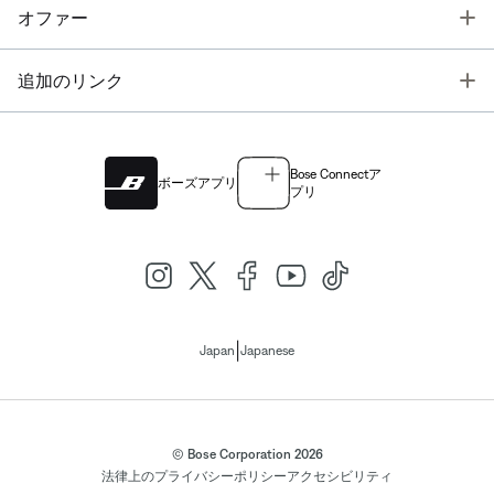
T
オファー
T
追加のリンク
Bose Connectア
ボーズアプリ
プリ
|
Japan
Japanese
© Bose Corporation 2026
法律上の
プライバシーポリシー
アクセシビリティ