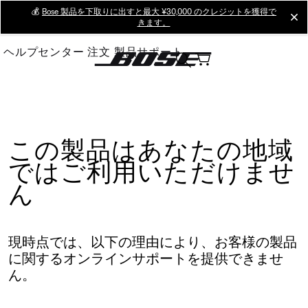
Skip
💰
Bose 製品を下取りに出すと最大 ¥30,000 のクレジットを獲得で
cl
きます。
to
Main
ヘルプセンター
注文
製品サポート
この製品はあなたの地域
ではご利用いただけませ
ん
現時点では、以下の理由により、お客様の製品
に関するオンラインサポートを提供できませ
ん。