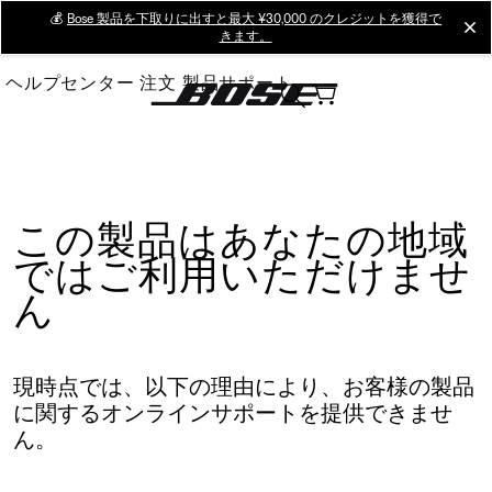
Skip
💰
Bose 製品を下取りに出すと最大 ¥30,000 のクレジットを獲得で
cl
きます。
to
Main
ヘルプセンター
注文
製品サポート
この製品はあなたの地域
ではご利用いただけませ
ん
現時点では、以下の理由により、お客様の製品
に関するオンラインサポートを提供できませ
ん。