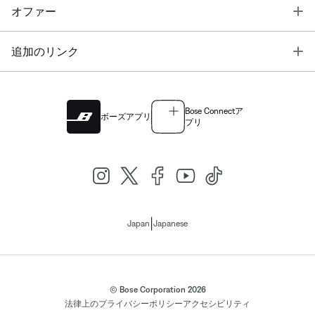
T
オファー
T
追加のリンク
Bose Connectア
ボーズアプリ
プリ
|
Japan
Japanese
© Bose Corporation 2026
法律上の
プライバシーポリシー
アクセシビリティ