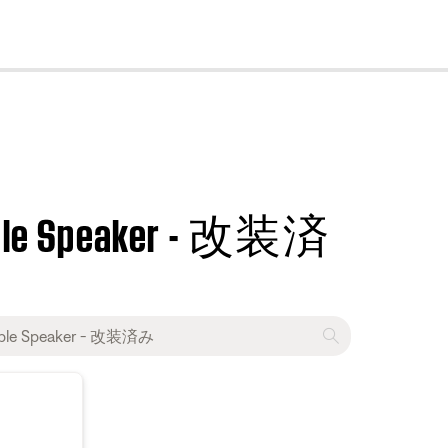
cl
table Speaker - 改装済