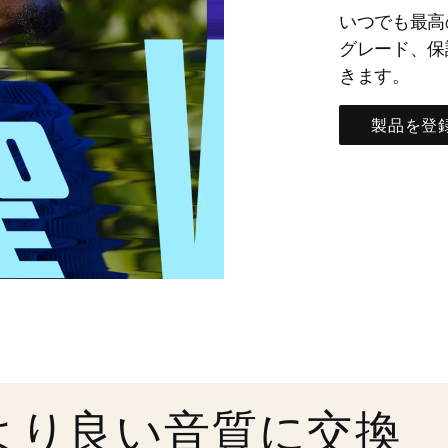
いつでも最高
グレード、保
きます。
製品を登
より良い音質に交換