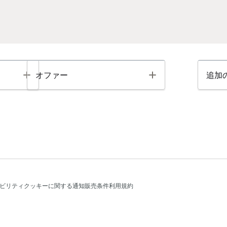
Toggle
Toggle
オファー
追加
ビリティ
クッキーに関する通知
販売条件
利用規約