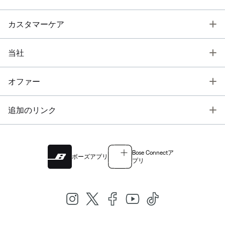
T
カスタマーケア
T
当社
T
オファー
T
追加のリンク
Bose Connectア
ボーズアプリ
プリ