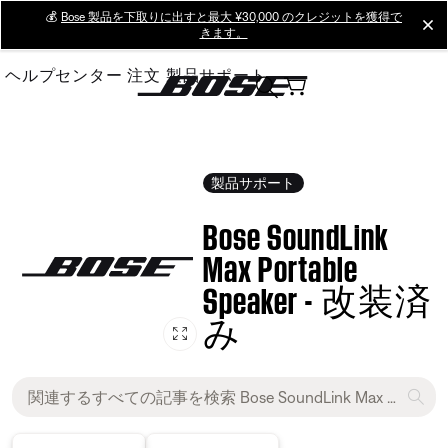
Skip
💰
Bose 製品を下取りに出すと最大 ¥30,000 のクレジットを獲得で
cl
きます。
to
Main
ヘルプセンター
注文
製品サポート
製品サポート
Bose SoundLink
Max Portable
Speaker - 改装済
み