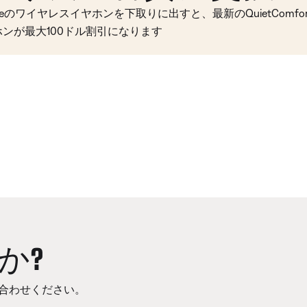
seのワイヤレスイヤホンを下取りに出すと、最新のQuietComfort 
ホンが最大100ドル割引になります
か?
合わせください。