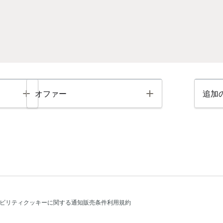
Toggle
Toggle
オファー
追加
ビリティ
クッキーに関する通知
販売条件
利用規約