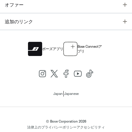
T
オファー
T
追加のリンク
Bose Connectア
ボーズアプリ
プリ
|
Japan
Japanese
© Bose Corporation 2026
法律上の
プライバシーポリシー
アクセシビリティ