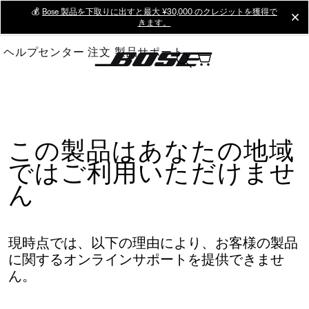
Skip
💰
Bose 製品を下取りに出すと最大 ¥30,000 のクレジットを獲得で
cl
きます。
to
Main
ヘルプセンター
注文
製品サポート
この製品はあなたの地域
ではご利用いただけませ
ん
現時点では、以下の理由により、お客様の製品
に関するオンラインサポートを提供できませ
ん。