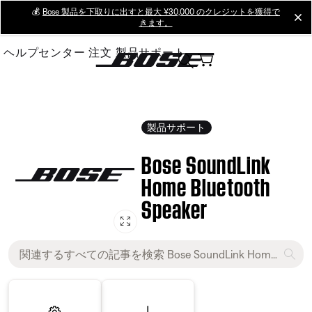
Skip
💰
Bose 製品を下取りに出すと最大 ¥30,000 のクレジットを獲得で
cl
きます。
to
Main
ヘルプセンター
注文
製品サポート
製品サポート
Bose SoundLink
Home Bluetooth
Speaker