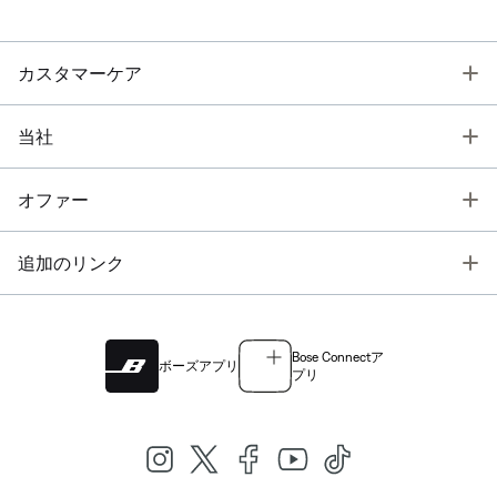
T
カスタマーケア
T
当社
T
オファー
T
追加のリンク
Bose Connectア
ボーズアプリ
プリ