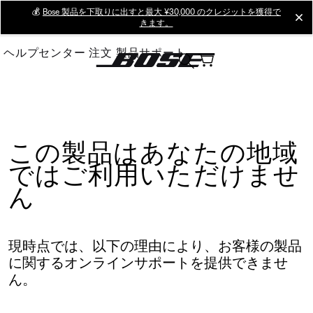
Skip
💰
Bose 製品を下取りに出すと最大 ¥30,000 のクレジットを獲得で
cl
きます。
to
Main
ヘルプセンター
注文
製品サポート
この製品はあなたの地域
ではご利用いただけませ
ん
現時点では、以下の理由により、お客様の製品
に関するオンラインサポートを提供できませ
ん。