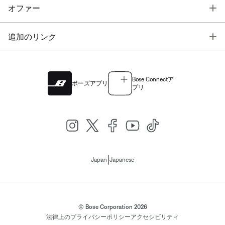
T
オファー
T
追加のリンク
Bose Connectア
ボーズアプリ
プリ
|
Japan
Japanese
© Bose Corporation 2026
法律上の
プライバシーポリシー
アクセシビリティ