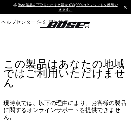
Skip
💰
Bose 製品を下取りに出すと最大 ¥30,000 のクレジットを獲得で
cl
きます。
to
Main
ヘルプセンター
注文
製品サポート
この製品はあなたの地域
ではご利用いただけませ
ん
現時点では、以下の理由により、お客様の製品
に関するオンラインサポートを提供できませ
ん。