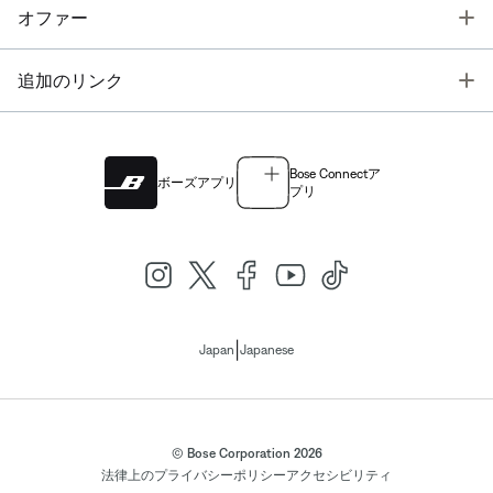
T
オファー
T
追加のリンク
Bose Connectア
ボーズアプリ
プリ
|
Japan
Japanese
© Bose Corporation 2026
法律上の
プライバシーポリシー
アクセシビリティ