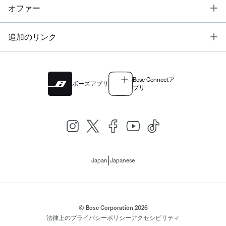
T
オファー
T
追加のリンク
Bose Connectア
ボーズアプリ
プリ
|
Japan
Japanese
© Bose Corporation 2026
法律上の
プライバシーポリシー
アクセシビリティ