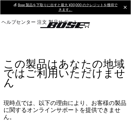
Skip
💰
Bose 製品を下取りに出すと最大 ¥30,000 のクレジットを獲得で
cl
きます。
to
Main
ヘルプセンター
注文
製品サポート
この製品はあなたの地域
ではご利用いただけませ
ん
現時点では、以下の理由により、お客様の製品
に関するオンラインサポートを提供できませ
ん。