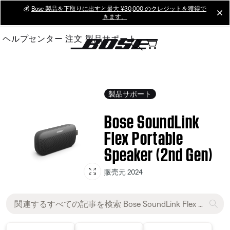
Skip
💰
Bose 製品を下取りに出すと最大 ¥30,000 のクレジットを獲得で
cl
きます。
to
Main
ヘルプセンター
注文
製品サポート
製品サポート
Bose SoundLink
Flex Portable
Speaker (2nd Gen)
販売元 2024