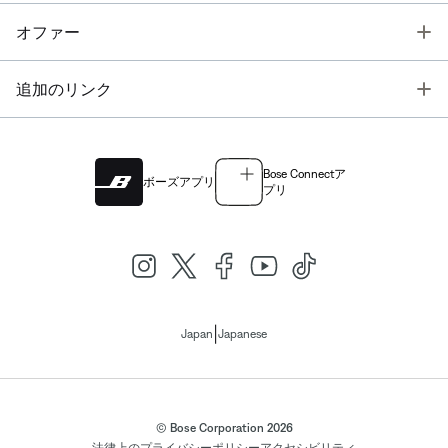
T
オファー
T
追加のリンク
Bose Connectア
ボーズアプリ
プリ
|
Japan
Japanese
© Bose Corporation 2026