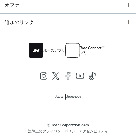
T
オファー
T
追加のリンク
Bose Connectア
ボーズアプリ
プリ
|
Japan
Japanese
© Bose Corporation 2026
法律上の
プライバシーポリシー
アクセシビリティ