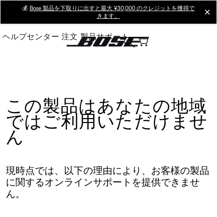
Skip
💰
Bose 製品を下取りに出すと最大 ¥30,000 のクレジットを獲得で
cl
きます。
to
Main
ヘルプセンター
注文
製品サポート
この製品はあなたの地域
ではご利用いただけませ
ん
現時点では、以下の理由により、お客様の製品
に関するオンラインサポートを提供できませ
ん。