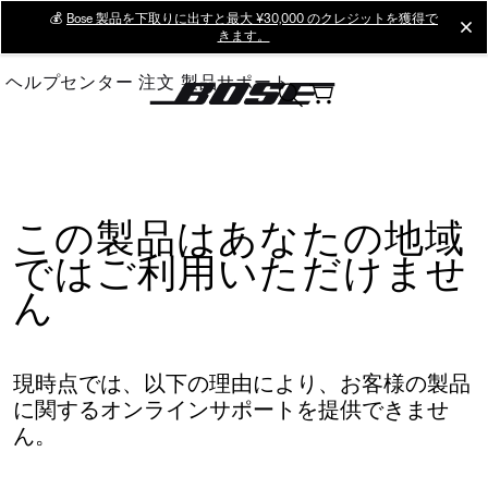
Skip
💰
Bose 製品を下取りに出すと最大 ¥30,000 のクレジットを獲得で
cl
きます。
to
Main
ヘルプセンター
注文
製品サポート
この製品はあなたの地域
ではご利用いただけませ
ん
現時点では、以下の理由により、お客様の製品
に関するオンラインサポートを提供できませ
ん。