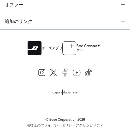
T
オファー
T
追加のリンク
Bose Connectア
ボーズアプリ
プリ
|
Japan
Japanese
© Bose Corporation 2026
法律上の
プライバシーポリシー
アクセシビリティ