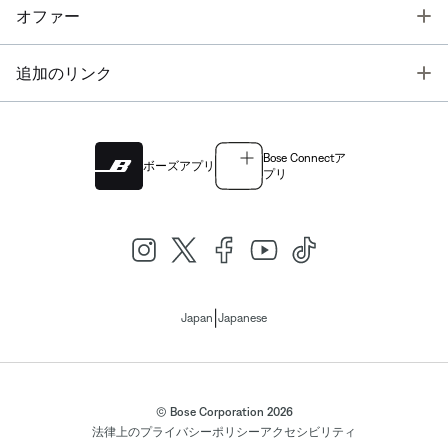
T
オファー
T
追加のリンク
Bose Connectア
ボーズアプリ
プリ
|
Japan
Japanese
© Bose Corporation 2026
法律上の
プライバシーポリシー
アクセシビリティ