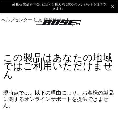
Skip
💰
Bose 製品を下取りに出すと最大 ¥30,000 のクレジットを獲得で
cl
きます。
to
Main
ヘルプセンター
注文
製品サポート
この製品はあなたの地域
ではご利用いただけませ
ん
現時点では、以下の理由により、お客様の製品
に関するオンラインサポートを提供できませ
ん。