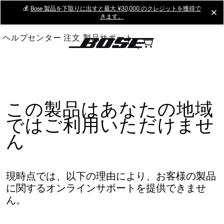
Skip
💰
Bose 製品を下取りに出すと最大 ¥30,000 のクレジットを獲得で
cl
きます。
to
Main
ヘルプセンター
注文
製品サポート
この製品はあなたの地域
ではご利用いただけませ
ん
現時点では、以下の理由により、お客様の製品
に関するオンラインサポートを提供できませ
ん。