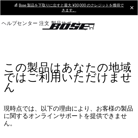
Skip
💰
Bose 製品を下取りに出すと最大 ¥30,000 のクレジットを獲得で
cl
きます。
to
Main
ヘルプセンター
注文
製品サポート
この製品はあなたの地域
ではご利用いただけませ
ん
現時点では、以下の理由により、お客様の製品
に関するオンラインサポートを提供できませ
ん。