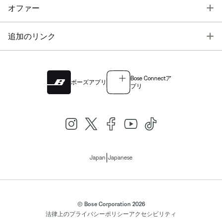
T
オファー
T
追加のリンク
Bose Connectア
ボーズアプリ
プリ
|
Japan
Japanese
© Bose Corporation 2026
法律上の
プライバシーポリシー
アクセシビリティ