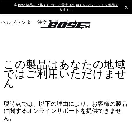
Skip
💰
Bose 製品を下取りに出すと最大 ¥30,000 のクレジットを獲得で
cl
きます。
to
Main
ヘルプセンター
注文
製品サポート
この製品はあなたの地域
ではご利用いただけませ
ん
現時点では、以下の理由により、お客様の製品
に関するオンラインサポートを提供できませ
ん。