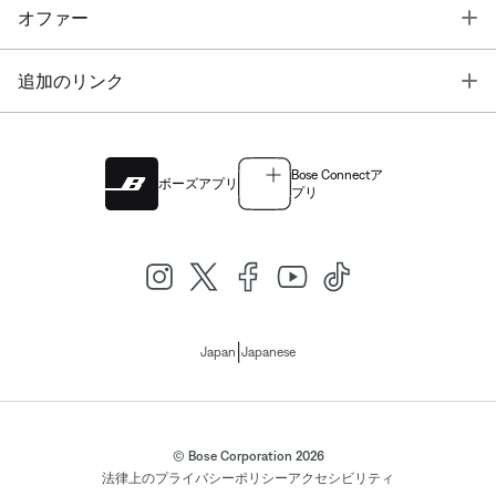
T
オファー
T
追加のリンク
Bose Connectア
ボーズアプリ
プリ
|
Japan
Japanese
© Bose Corporation 2026
法律上の
プライバシーポリシー
アクセシビリティ