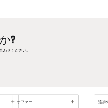
か?
合わせください。
Toggle
Toggle
オファー
追加