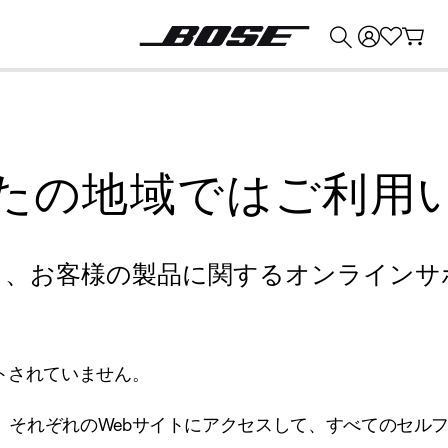
💰
Bose 製品を下取りに出すと最大 ¥30,000 のクレジットを獲得できます。
たの地域ではご利用
り、お客様の製品に関するオンラインサ
トされていません。
、それぞれのWebサイトにアクセスして、すべてのセル