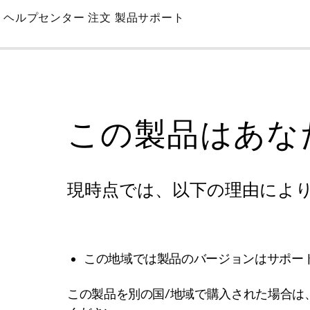
Skip
ヘルプセンター
注文
製品サポート
to
Main
この製品はあな
現時点では、以下の理由によ
この地域では製品のバージョンはサポー
この製品を別の国/地域で購入された場合は