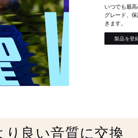
いつでも最高
グレード、保
きます。
製品を登
より良い音質に交換