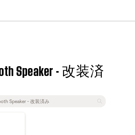
cl
etooth Speaker​ - 改装済