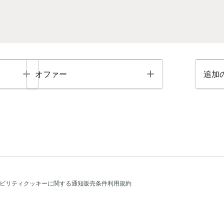
Toggle
Toggle
オファー
追加
ビリティ
クッキーに関する通知
販売条件
利用規約