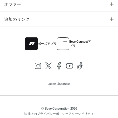
T
オファー
T
追加のリンク
Bose Connectア
ボーズアプリ
プリ
|
Japan
Japanese
© Bose Corporation 2026
法律上の
プライバシーポリシー
アクセシビリティ