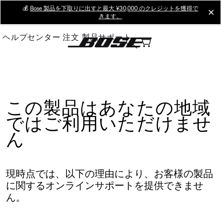
Skip
💰
Bose 製品を下取りに出すと最大 ¥30,000 のクレジットを獲得で
cl
きます。
to
Main
ヘルプセンター
注文
製品サポート
この製品はあなたの地域
ではご利用いただけませ
ん
現時点では、以下の理由により、お客様の製品
に関するオンラインサポートを提供できませ
ん。