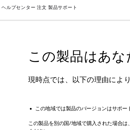
Skip
ヘルプセンター
注文
製品サポート
to
Main
この製品はあな
現時点では、以下の理由によ
この地域では製品のバージョンはサポー
この製品を別の国/地域で購入された場合は