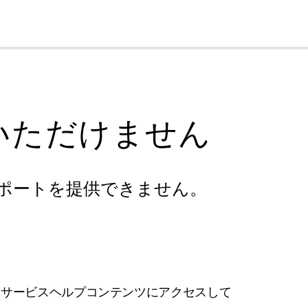
cl
いただけません
ポートを提供できません。
フサービスヘルプコンテンツにアクセスして