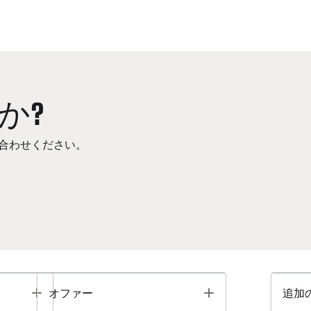
か?
合わせください。
Toggle
Toggle
オファー
追加