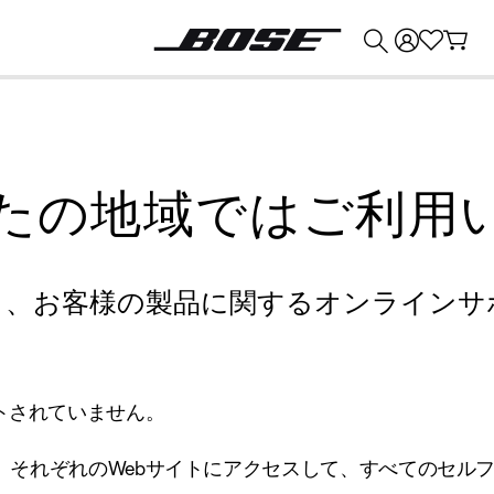
💰
Bose 製品を下取りに出すと最大 ¥30,000 のクレジットを獲得できます。
たの地域ではご利用
り、お客様の製品に関するオンラインサ
トされていません。
、それぞれのWebサイトにアクセスして、すべてのセル