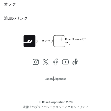
T
オファー
T
追加のリンク
Bose Connectア
ボーズアプリ
プリ
|
Japan
Japanese
© Bose Corporation 2026
法律上の
プライバシーポリシー
アクセシビリティ