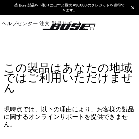
Skip
💰
Bose 製品を下取りに出すと最大 ¥30,000 のクレジットを獲得で
cl
きます。
to
Main
ヘルプセンター
注文
製品サポート
この製品はあなたの地域
ではご利用いただけませ
ん
現時点では、以下の理由により、お客様の製品
に関するオンラインサポートを提供できませ
ん。