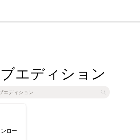
cl
50 - クラブエディション
ウンロー