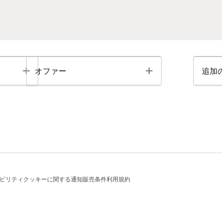
Toggle
Toggle
オファー
追加
ビリティ
クッキーに関する通知
販売条件
利用規約