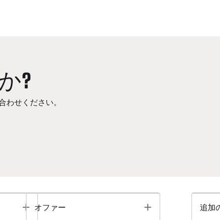
か?
合わせください。
Toggle
Toggle
オファー
追加