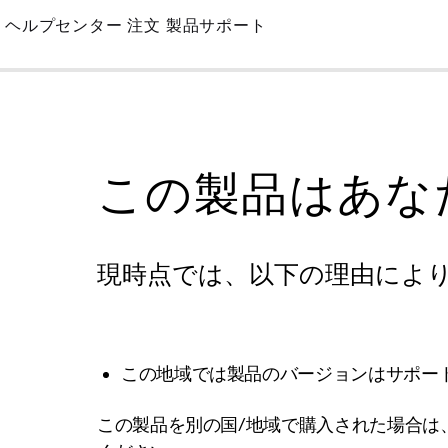
Skip
ヘルプセンター
注文
製品サポート
to
Main
この製品はあな
現時点では、以下の理由によ
この地域では製品のバージョンはサポー
この製品を別の国/地域で購入された場合は