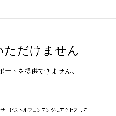
cl
いただけません
ポートを提供できません。
フサービスヘルプコンテンツにアクセスして