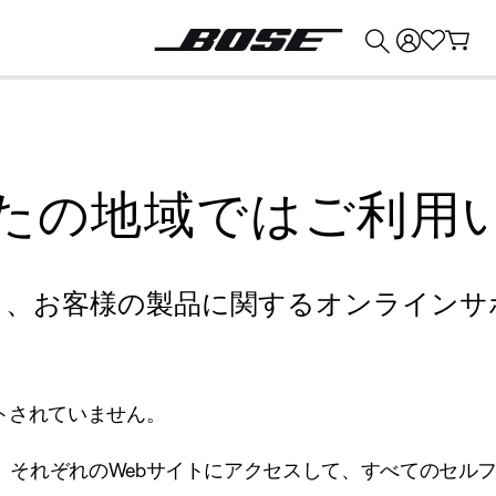
💰
Bose 製品を下取りに出すと最大 ¥30,000 のクレジットを獲得できます。
たの地域ではご利用
り、お客様の製品に関するオンラインサ
トされていません。
、それぞれのWebサイトにアクセスして、すべてのセル