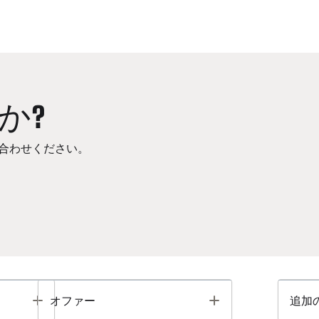
か?
合わせください。
Toggle
Toggle
オファー
追加