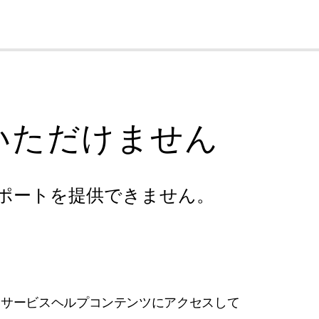
cl
いただけません
ポートを提供できません。
フサービスヘルプコンテンツにアクセスして