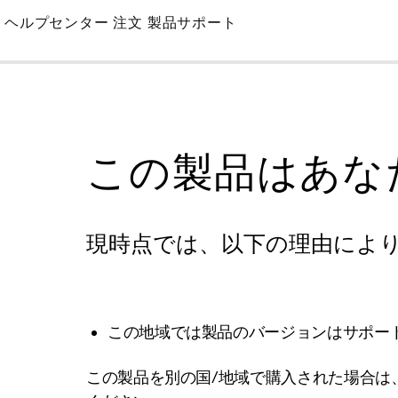
Skip
ヘルプセンター
注文
製品サポート
to
Main
この製品はあな
現時点では、以下の理由によ
この地域では製品のバージョンはサポー
この製品を別の国/地域で購入された場合は