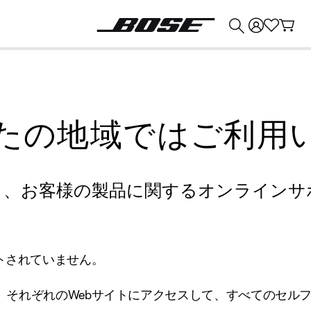
💰
Bose 製品を下取りに出すと最大 ¥30,000 のクレジットを獲得できます。
たの地域ではご利用
り、お客様の製品に関するオンラインサ
トされていません。
、それぞれのWebサイトにアクセスして、すべてのセル