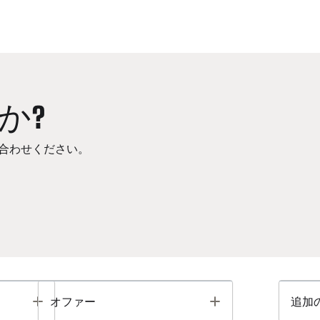
か?
合わせください。
Toggle
Toggle
オファー
追加