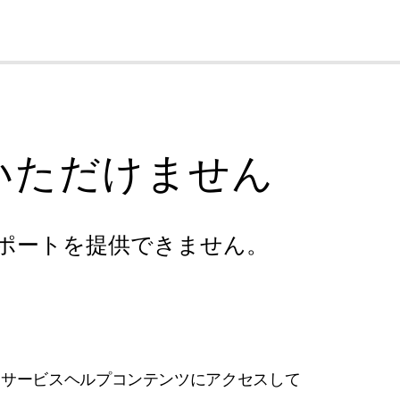
cl
いただけません
ポートを提供できません。
フサービスヘルプコンテンツにアクセスして