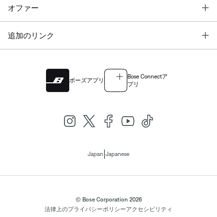
T
オファー
T
追加のリンク
Bose Connectア
ボーズアプリ
プリ
|
Japan
Japanese
© Bose Corporation 2026
法律上の
プライバシーポリシー
アクセシビリティ