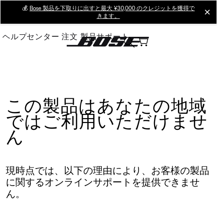
Skip
💰
Bose 製品を下取りに出すと最大 ¥30,000 のクレジットを獲得で
cl
きます。
to
Main
ヘルプセンター
注文
製品サポート
この製品はあなたの地域
ではご利用いただけませ
ん
現時点では、以下の理由により、お客様の製品
に関するオンラインサポートを提供できませ
ん。