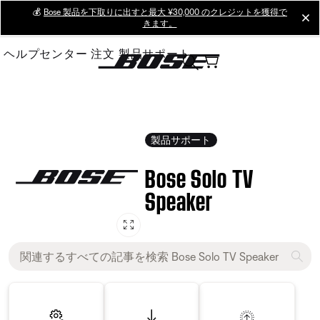
Skip
💰
Bose 製品を下取りに出すと最大 ¥30,000 のクレジットを獲得で
cl
きます。
to
Main
ヘルプセンター
注文
製品サポート
製品サポート
Bose Solo TV
Speaker