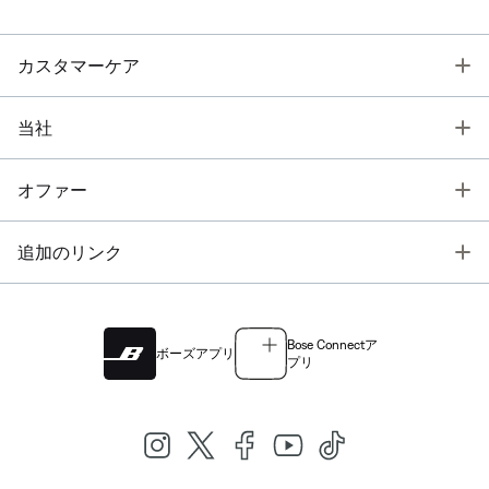
T
カスタマーケア
T
当社
T
オファー
T
追加のリンク
Bose Connectア
ボーズアプリ
プリ