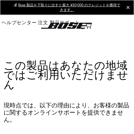
Skip
💰
Bose 製品を下取りに出すと最大 ¥30,000 のクレジットを獲得で
cl
きます。
to
Main
ヘルプセンター
注文
製品サポート
この製品はあなたの地域
ではご利用いただけませ
ん
現時点では、以下の理由により、お客様の製品
に関するオンラインサポートを提供できませ
ん。