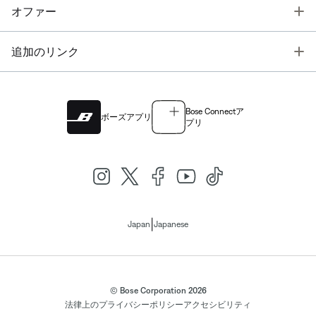
T
オファー
T
追加のリンク
Bose Connectア
ボーズアプリ
プリ
|
Japan
Japanese
© Bose Corporation 2026
法律上の
プライバシーポリシー
アクセシビリティ