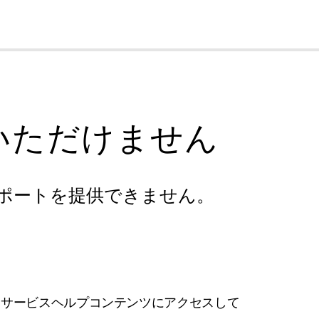
cl
いただけません
ポートを提供できません。
フサービスヘルプコンテンツにアクセスして