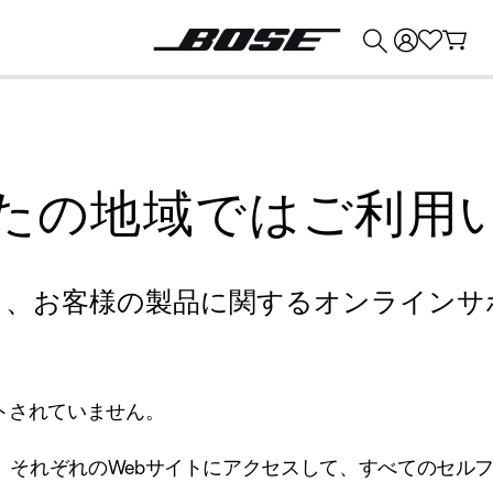
💰
Bose 製品を下取りに出すと最大 ¥30,000 のクレジットを獲得できます。
たの地域ではご利用
り、お客様の製品に関するオンラインサ
トされていません。
、それぞれのWebサイトにアクセスして、すべてのセル