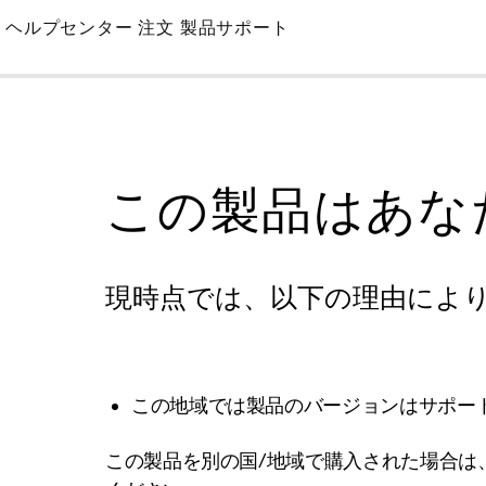
Skip
ヘルプセンター
注文
製品サポート
to
Main
この製品はあな
現時点では、以下の理由によ
この地域では製品のバージョンはサポー
この製品を別の国/地域で購入された場合は