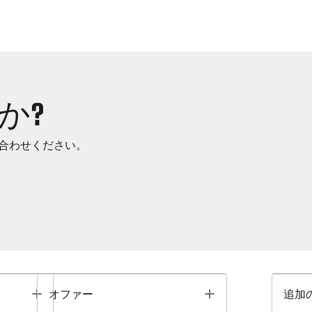
か?
合わせください。
Toggle
Toggle
オファー
追加