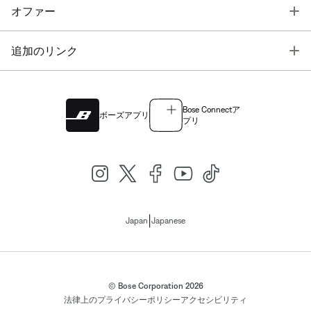
T
オファー
T
追加のリンク
Bose Connectア
ボーズアプリ
プリ
|
Japan
Japanese
© Bose Corporation 2026
法律上の
プライバシーポリシー
アクセシビリティ