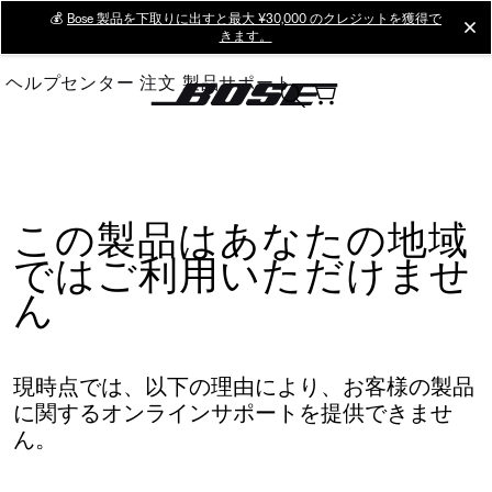
Skip
💰
Bose 製品を下取りに出すと最大 ¥30,000 のクレジットを獲得で
cl
きます。
to
Main
ヘルプセンター
注文
製品サポート
この製品はあなたの地域
ではご利用いただけませ
ん
現時点では、以下の理由により、お客様の製品
に関するオンラインサポートを提供できませ
ん。