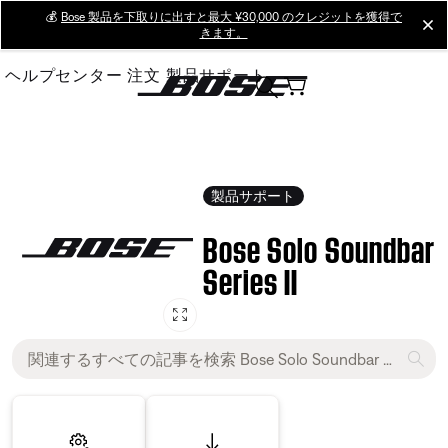
Skip
💰
Bose 製品を下取りに出すと最大 ¥30,000 のクレジットを獲得で
cl
きます。
to
Main
ヘルプセンター
注文
製品サポート
製品サポート
Bose Solo Soundbar
Series II