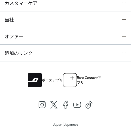
T
カスタマーケア
T
当社
T
オファー
T
追加のリンク
Bose Connectア
ボーズアプリ
プリ
|
Japan
Japanese