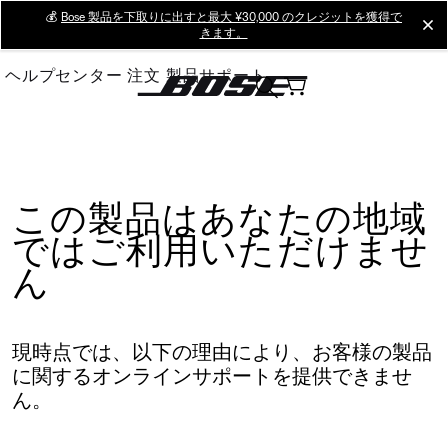
Skip
💰
Bose 製品を下取りに出すと最大 ¥30,000 のクレジットを獲得で
cl
きます。
to
Main
ヘルプセンター
注文
製品サポート
この製品はあなたの地域
ではご利用いただけませ
ん
現時点では、以下の理由により、お客様の製品
に関するオンラインサポートを提供できませ
ん。