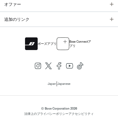
T
オファー
T
追加のリンク
Bose Connectア
ボーズアプリ
プリ
|
Japan
Japanese
© Bose Corporation 2026
法律上の
プライバシーポリシー
アクセシビリティ