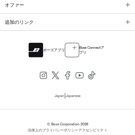
T
オファー
T
追加のリンク
Bose Connectア
ボーズアプリ
プリ
|
Japan
Japanese
© Bose Corporation 2026
法律上の
プライバシーポリシー
アクセシビリティ