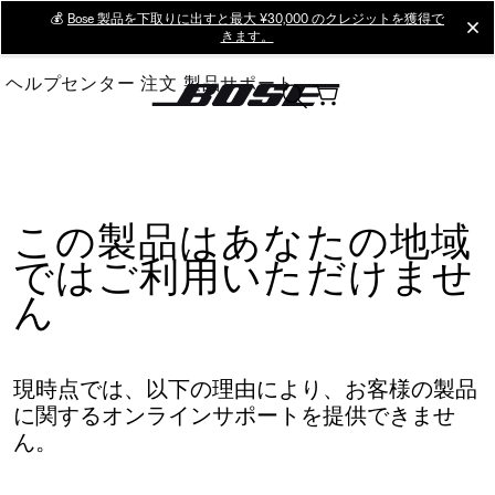
Skip
💰
Bose 製品を下取りに出すと最大 ¥30,000 のクレジットを獲得で
cl
きます。
to
Main
ヘルプセンター
注文
製品サポート
この製品はあなたの地域
ではご利用いただけませ
ん
現時点では、以下の理由により、お客様の製品
に関するオンラインサポートを提供できませ
ん。