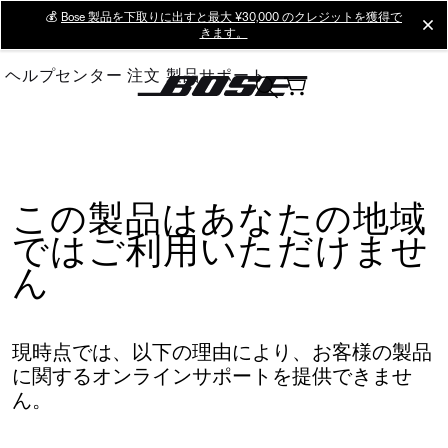
Skip
💰
Bose 製品を下取りに出すと最大 ¥30,000 のクレジットを獲得で
cl
きます。
to
Main
ヘルプセンター
注文
製品サポート
この製品はあなたの地域
ではご利用いただけませ
ん
現時点では、以下の理由により、お客様の製品
に関するオンラインサポートを提供できませ
ん。