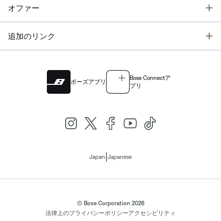
T
オファー
T
追加のリンク
Bose Connectア
ボーズアプリ
プリ
|
Japan
Japanese
© Bose Corporation 2026
法律上の
プライバシーポリシー
アクセシビリティ