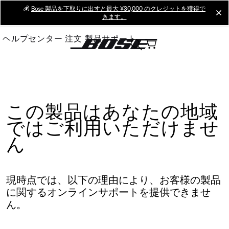
Skip
💰
Bose 製品を下取りに出すと最大 ¥30,000 のクレジットを獲得で
cl
きます。
to
Main
ヘルプセンター
注文
製品サポート
この製品はあなたの地域
ではご利用いただけませ
ん
現時点では、以下の理由により、お客様の製品
に関するオンラインサポートを提供できませ
ん。