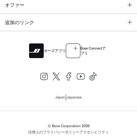
T
オファー
T
追加のリンク
Bose Connectア
ボーズアプリ
プリ
|
Japan
Japanese
© Bose Corporation 2026
法律上の
プライバシーポリシー
アクセシビリティ