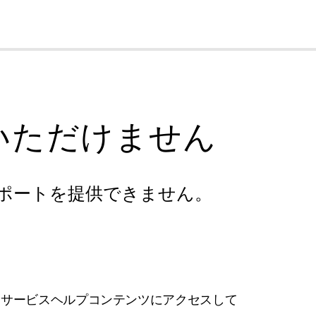
cl
いただけません
ポートを提供できません。
フサービスヘルプコンテンツにアクセスして