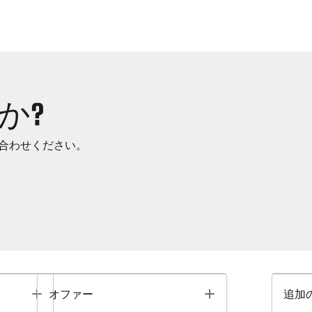
か?
合わせください。
Toggle
Toggle
オファー
追加