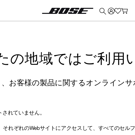
💰
Bose 製品を下取りに出すと最大 ¥30,000 のクレジットを獲得できます。
たの地域ではご利用
り、お客様の製品に関するオンラインサ
トされていません。
、それぞれのWebサイトにアクセスして、すべてのセル