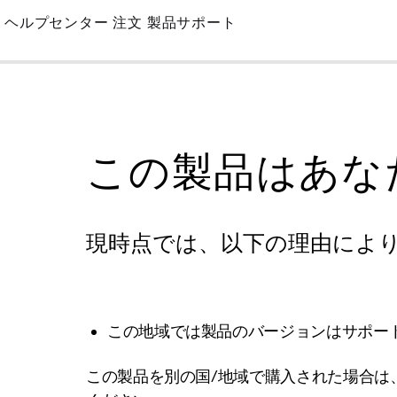
Skip
ヘルプセンター
注文
製品サポート
to
Main
この製品はあな
現時点では、以下の理由によ
この地域では製品のバージョンはサポー
この製品を別の国/地域で購入された場合は