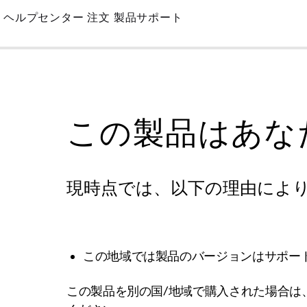
Skip
ヘルプセンター
注文
製品サポート
to
Main
この製品はあな
現時点では、以下の理由によ
この地域では製品のバージョンはサポー
この製品を別の国/地域で購入された場合は