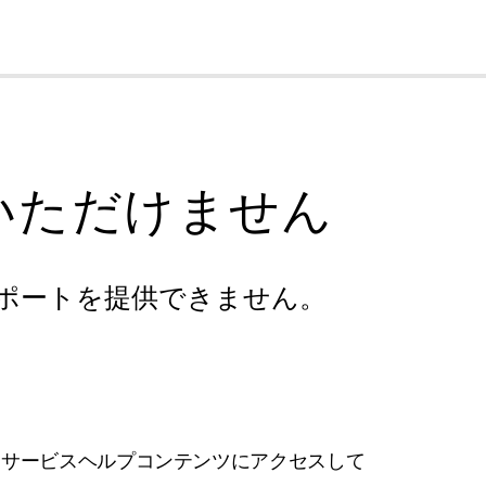
cl
いただけません
ポートを提供できません。
フサービスヘルプコンテンツにアクセスして