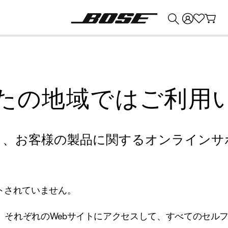
💰
Bose 製品を下取りに出すと最大 ¥30,000 のクレジットを獲得できます。
たの地域ではご利用
り、お客様の製品に関するオンラインサ
トされていません。
、それぞれのWebサイトにアクセスして、すべてのセル