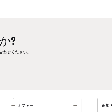
か?
合わせください。
Toggle
Toggle
オファー
追加