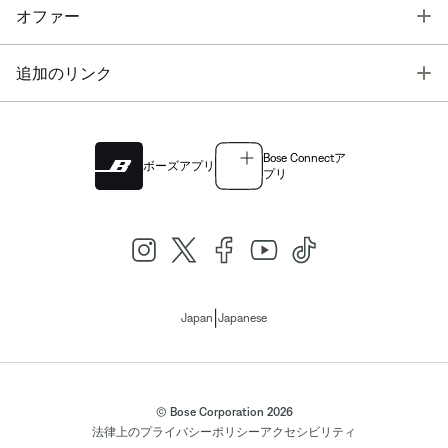
T
オファー
T
追加のリンク
Bose Connectア
ボーズアプリ
プリ
|
Japan
Japanese
© Bose Corporation 2026
法律上の
プライバシーポリシー
アクセシビリティ