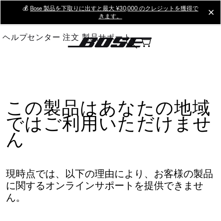
Skip
💰
Bose 製品を下取りに出すと最大 ¥30,000 のクレジットを獲得で
cl
きます。
to
Main
ヘルプセンター
注文
製品サポート
この製品はあなたの地域
ではご利用いただけませ
ん
現時点では、以下の理由により、お客様の製品
に関するオンラインサポートを提供できませ
ん。