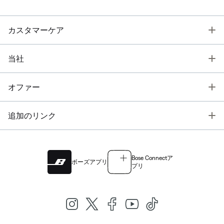
T
カスタマーケア
T
当社
T
オファー
T
追加のリンク
Bose Connectア
ボーズアプリ
プリ