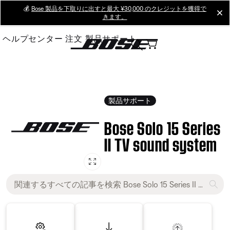
Skip
💰
Bose 製品を下取りに出すと最大 ¥30,000 のクレジットを獲得で
cl
きます。
to
Main
ヘルプセンター
注文
製品サポート
製品サポート
Bose Solo 15 Series
II TV sound system